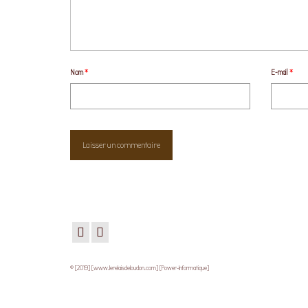
Nom
*
E-mail
*
© [2019] [www.lerelaisdeloudon.com] [Power-Informatique]