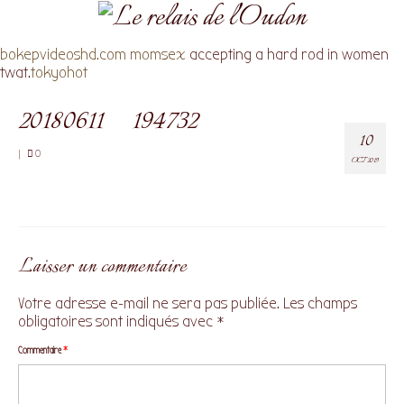
bokepvideoshd.com
momsex
accepting a hard rod in women
twat.
tokyohot
20180611_194732
10
|
0
OCT 2019
Laisser un commentaire
Votre adresse e-mail ne sera pas publiée.
Les champs
obligatoires sont indiqués avec
*
Commentaire
*