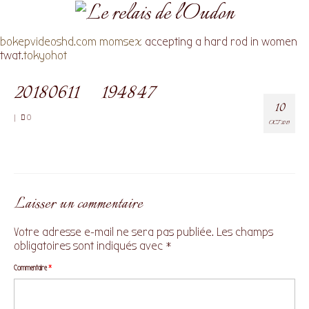
bokepvideoshd.com
momsex
accepting a hard rod in women
twat.
tokyohot
20180611_194847
10
|
0
OCT 2019
Laisser un commentaire
Votre adresse e-mail ne sera pas publiée.
Les champs
obligatoires sont indiqués avec
*
Commentaire
*