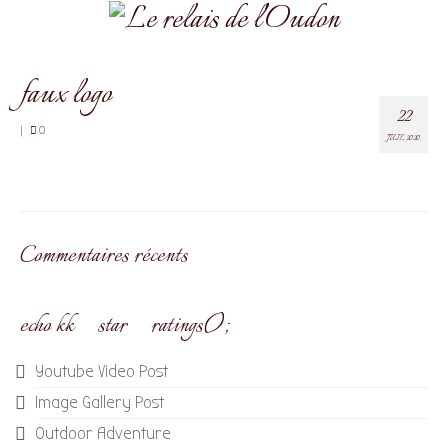
faux logo
22
|
0
JUIL 2020
Commentaires récents
echo kk_star_ratings();
Youtube Video Post
Image Gallery Post
Outdoor Adventure