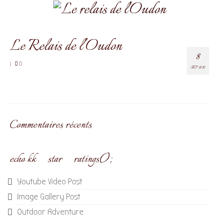
Le Relais de l’Oudon
8
|
0
SEP 2020
Commentaires récents
echo kk_star_ratings();
Youtube Video Post
Image Gallery Post
Outdoor Adventure