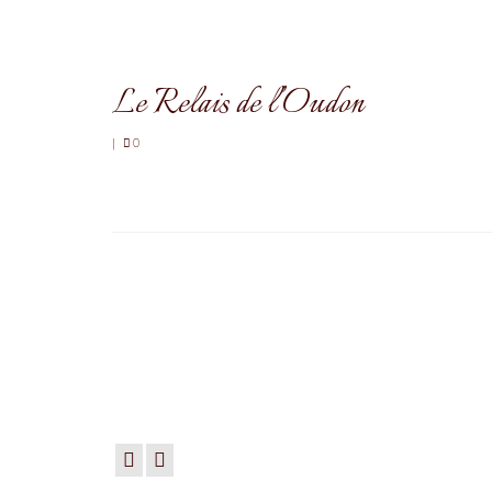
Le Relais de l’Oudon
|
0