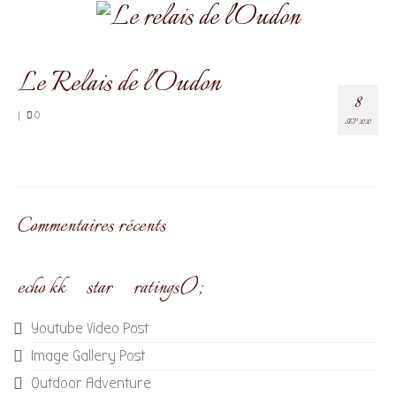
Le Relais de l’Oudon
8
|
0
SEP 2020
Commentaires récents
echo kk_star_ratings();
Youtube Video Post
Image Gallery Post
Outdoor Adventure