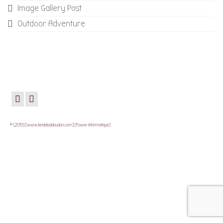
Image Gallery Post
Outdoor Adventure
© [2019] [www.lerelaisdeloudon.com] [Power-Informatique]