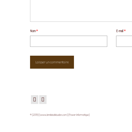
Nom
*
E-mail
*
© [2019] [www.lerelaisdeloudon.com] [Power-Informatique]